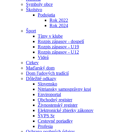
Symboly obce
Školstvo
Podujatia
Rok 2022
Rok 2024
Šport
Tímy v klube
Rozpis zápasov - dospelí
Rozpis zápasov - U19
Rozpis zápasov - U12
Videá
Cirkev
Maďarský dom
Dom ľudových tradícií
Dôležité odkazy
Slovensko
Nitriansky samosprávny kraj
Enviroportal
Obchodný register
Živnostenský register
Elektronické zbierky zákonov
ŠVPS Sr
Cestovné poriadky
Profesia
Ochrana osobných údajov