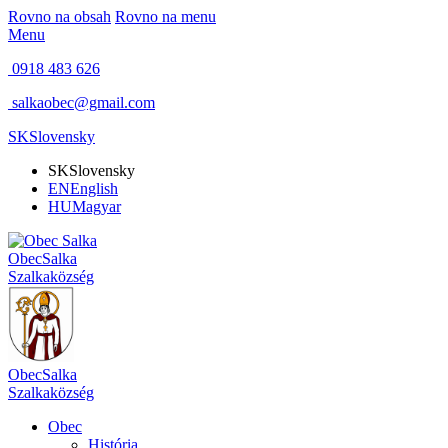
Rovno na obsah
Rovno na menu
Menu
0918 483 626
salkaobec@gmail.com
SK
Slovensky
SK
Slovensky
EN
English
HU
Magyar
Obec
Salka
Szalka
község
Obec
Salka
Szalka
község
Obec
História