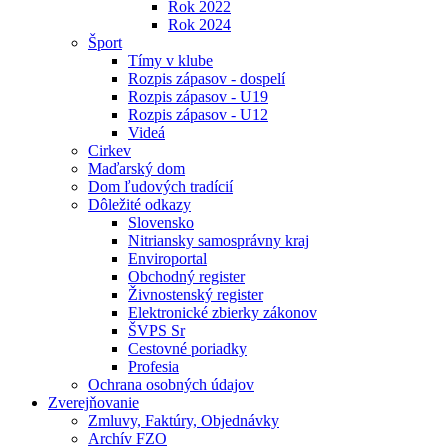
Rok 2022
Rok 2024
Šport
Tímy v klube
Rozpis zápasov - dospelí
Rozpis zápasov - U19
Rozpis zápasov - U12
Videá
Cirkev
Maďarský dom
Dom ľudových tradícií
Dôležité odkazy
Slovensko
Nitriansky samosprávny kraj
Enviroportal
Obchodný register
Živnostenský register
Elektronické zbierky zákonov
ŠVPS Sr
Cestovné poriadky
Profesia
Ochrana osobných údajov
Zverejňovanie
Zmluvy, Faktúry, Objednávky
Archív FZO