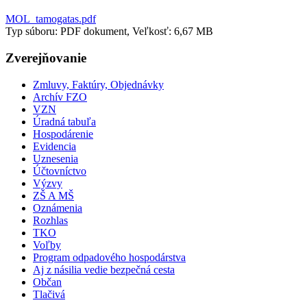
MOL_tamogatas.pdf
Typ súboru: PDF dokument, Veľkosť: 6,67 MB
Zverejňovanie
Zmluvy, Faktúry, Objednávky
Archív FZO
VZN
Úradná tabuľa
Hospodárenie
Evidencia
Uznesenia
Účtovníctvo
Výzvy
ZŠ A MŠ
Oznámenia
Rozhlas
TKO
Voľby
Program odpadového hospodárstva
Aj z násilia vedie bezpečná cesta
Občan
Tlačivá