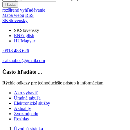
Hľadať
rozšírené vyhľadávanie
Mapa webu
RSS
SK
Slovensky
SK
Slovensky
EN
English
HU
Magyar
0918 483 626
salkaobec@gmail.com
Často hľadáte ...
Rýchle odkazy pre jednoduchšie prístup k informáciám
Ako vybaviť
Úradná tabuľa
Elektronické služby
Aktuality
Zvoz odpadu
Rozhlas
Úvodná stránka