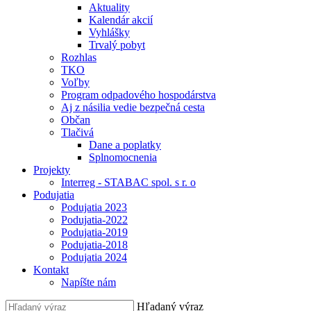
Aktuality
Kalendár akcií
Vyhlášky
Trvalý pobyt
Rozhlas
TKO
Voľby
Program odpadového hospodárstva
Aj z násilia vedie bezpečná cesta
Občan
Tlačivá
Dane a poplatky
Splnomocnenia
Projekty
Interreg - STABAC spol. s r. o
Podujatia
Podujatia 2023
Podujatia-2022
Podujatia-2019
Podujatia-2018
Podujatia 2024
Kontakt
Napíšte nám
Hľadaný výraz