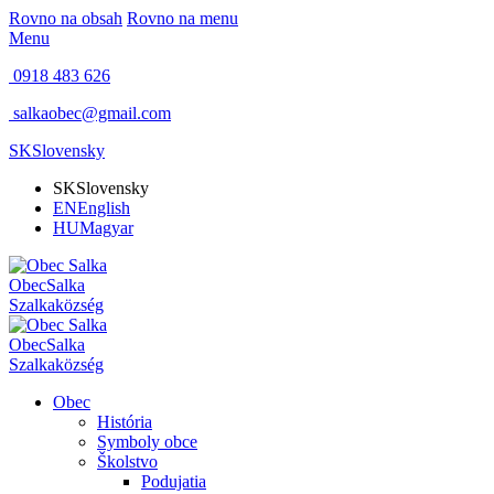
Rovno na obsah
Rovno na menu
Menu
0918 483 626
salkaobec@gmail.com
SK
Slovensky
SK
Slovensky
EN
English
HU
Magyar
Obec
Salka
Szalka
község
Obec
Salka
Szalka
község
Obec
História
Symboly obce
Školstvo
Podujatia