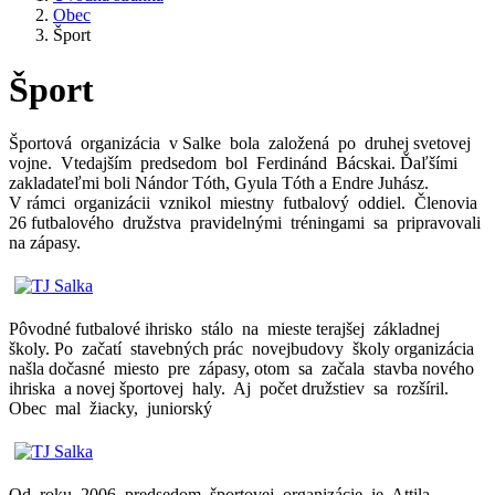
Obec
Šport
Šport
Športová organizácia v Salke bola založená po druhej svetovej
vojne. Vtedajším predsedom bol Ferdinánd Bácskai. Ďaľšími
zakladateľmi boli Nándor Tóth, Gyula Tóth a Endre Juhász.
V rámci organizácii vznikol miestny futbalový oddiel. Členovia
26 futbalového družstva pravidelnými tréningami sa pripravovali
na zápasy.
Pôvodné futbalové ihrisko stálo na mieste terajšej základnej
školy. Po začatí stavebných prác novejbudovy školy organizácia
našla dočasné miesto pre zápasy, otom sa začala stavba nového
ihriska a novej športovej haly. Aj počet družstiev sa rozšíril.
Obec mal žiacky, juniorský
Od roku 2006 predsedom športovej organizácie je Attila