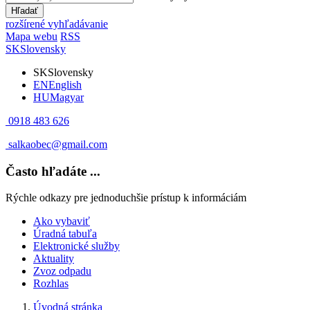
Hľadať
rozšírené vyhľadávanie
Mapa webu
RSS
SK
Slovensky
SK
Slovensky
EN
English
HU
Magyar
0918 483 626
salkaobec@gmail.com
Často hľadáte ...
Rýchle odkazy pre jednoduchšie prístup k informáciám
Ako vybaviť
Úradná tabuľa
Elektronické služby
Aktuality
Zvoz odpadu
Rozhlas
Úvodná stránka