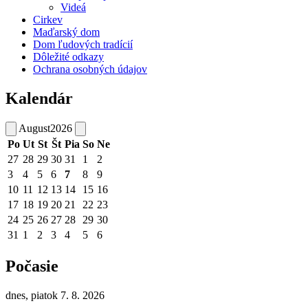
Videá
Cirkev
Maďarský dom
Dom ľudových tradícií
Dôležité odkazy
Ochrana osobných údajov
Kalendár
August
2026
Po
Ut
St
Št
Pia
So
Ne
27
28
29
30
31
1
2
3
4
5
6
7
8
9
10
11
12
13
14
15
16
17
18
19
20
21
22
23
24
25
26
27
28
29
30
31
1
2
3
4
5
6
Počasie
dnes, piatok 7. 8. 2026