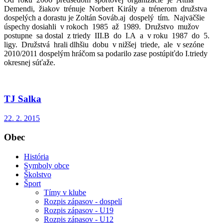
Demendi, žiakov trénuje Norbert Király a trénerom družstva
dospelých a dorastu je Zoltán Sováb.aj dospelý tím. Najväčšie
úspechy dosiahli v rokoch 1985 až 1989. Družstvo mužov
postupne sa dostal z triedy III.B do I.A a v roku 1987 do 5.
ligy. Družstvá hrali dlhšiu dobu v nižšej triede, ale v sezóne
2010/2011 dospelým hráčom sa podarilo zase postúpiťdo I.triedy
okresnej súťaže.
TJ Salka
22. 2. 2015
Obec
História
Symboly obce
Školstvo
Šport
Tímy v klube
Rozpis zápasov - dospelí
Rozpis zápasov - U19
Rozpis zápasov - U12