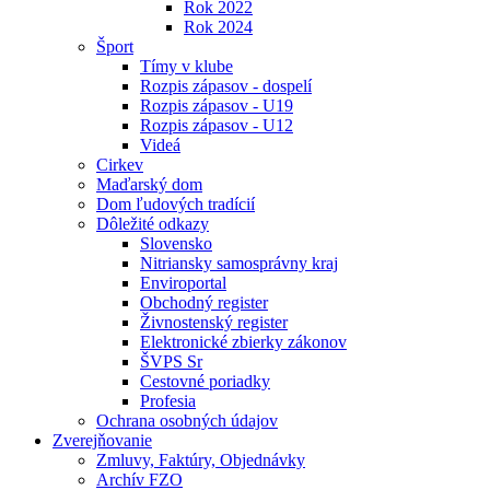
Rok 2022
Rok 2024
Šport
Tímy v klube
Rozpis zápasov - dospelí
Rozpis zápasov - U19
Rozpis zápasov - U12
Videá
Cirkev
Maďarský dom
Dom ľudových tradícií
Dôležité odkazy
Slovensko
Nitriansky samosprávny kraj
Enviroportal
Obchodný register
Živnostenský register
Elektronické zbierky zákonov
ŠVPS Sr
Cestovné poriadky
Profesia
Ochrana osobných údajov
Zverejňovanie
Zmluvy, Faktúry, Objednávky
Archív FZO