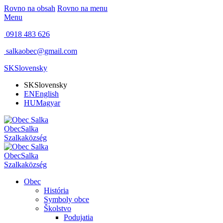
Rovno na obsah
Rovno na menu
Menu
0918 483 626
salkaobec@gmail.com
SK
Slovensky
SK
Slovensky
EN
English
HU
Magyar
Obec
Salka
Szalka
község
Obec
Salka
Szalka
község
Obec
História
Symboly obce
Školstvo
Podujatia