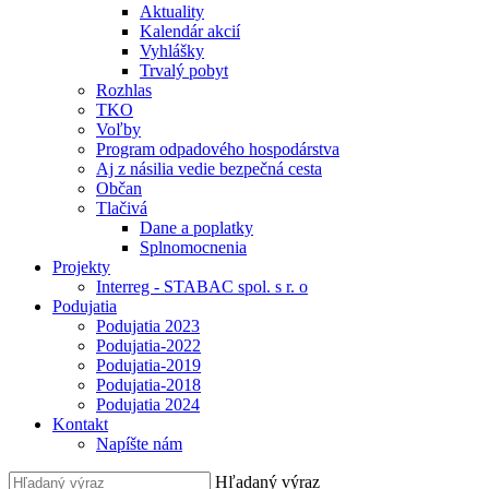
Aktuality
Kalendár akcií
Vyhlášky
Trvalý pobyt
Rozhlas
TKO
Voľby
Program odpadového hospodárstva
Aj z násilia vedie bezpečná cesta
Občan
Tlačivá
Dane a poplatky
Splnomocnenia
Projekty
Interreg - STABAC spol. s r. o
Podujatia
Podujatia 2023
Podujatia-2022
Podujatia-2019
Podujatia-2018
Podujatia 2024
Kontakt
Napíšte nám
Hľadaný výraz