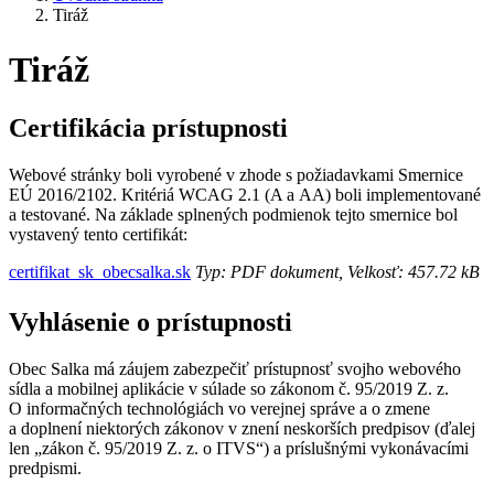
Tiráž
Tiráž
Certifikácia prístupnosti
Webové stránky boli vyrobené v zhode s požiadavkami Smernice
EÚ 2016/2102. Kritériá WCAG 2.1 (A a AA) boli implementované
a testované. Na základe splnených podmienok tejto smernice bol
vystavený tento certifikát:
certifikat_sk_obecsalka.sk
Typ: PDF dokument, Velkosť: 457.72 kB
Vyhlásenie o prístupnosti
Obec Salka má záujem zabezpečiť prístupnosť svojho webového
sídla a mobilnej aplikácie v súlade so zákonom č. 95/2019 Z. z.
O informačných technológiách vo verejnej správe a o zmene
a doplnení niektorých zákonov v znení neskorších predpisov (ďalej
len „zákon č. 95/2019 Z. z. o ITVS“) a príslušnými vykonávacími
predpismi.