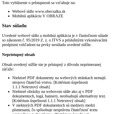
Toto vyhlásenie o prístupnosti sa vzťahuje na:
Webové sídlo www.obecsalka.sk
Mobilnú aplikáciu V OBRAZE
Stav súladu
Uvedené webové sídlo a mobilná aplikácia je v čiastočnom súlade
so zákonom č. 95/2019 Z. z. o ITVS a príslušnými vykonávacími
predpismi vzhľadom na prvky nesúladu uvedené nižšie.
Neprístupný obsah
Obsah uvedený nižšie nie je prístupný z dôvodu neprimeranej
záťaže:
Niektoré PDF dokumenty na webových stránkach nemajú
strojovo čitateľnú vrstvu. [Kritérium úspešnosti
1.1.1 Netextový obsah]
Niektoré obrázky na webovom sídle ako aj v PDF
dokumentoch, logá, bannery, neobsahujú alternatívny text.
[Kritérium úspešnosti 1.1.1 Netextový obsah]
V niektorých PDF dokumentoch sú medzery medzi
písmenami, čo spôsobuje nesprávnu čitateľnosť textu