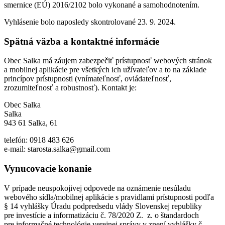
smernice (EÚ) 2016/2102 bolo vykonané a samohodnotením.
Vyhlásenie bolo naposledy skontrolované 23. 9. 2024.
Spätná väzba a kontaktné informácie
Obec Salka má záujem zabezpečiť prístupnosť webových stránok
a mobilnej aplikácie pre všetkých ich užívateľov a to na základe
princípov prístupnosti (vnímateľnosť, ovládateľnosť,
zrozumiteľnosť a robustnosť). Kontakt je:
Obec Salka
Salka
943 61 Salka, 61
telefón: 0918 483 626
e-mail: starosta.salka@gmail.com
Vynucovacie konanie
V prípade neuspokojivej odpovede na oznámenie nesúladu
webového sídla/mobilnej aplikácie s pravidlami prístupnosti podľa
§ 14 vyhlášky Úradu podpredsedu vlády Slovenskej republiky
pre investície a informatizáciu č. 78/2020 Z. z. o štandardoch
pre informačné technológie verejnej správy v znení vyhlášky č.