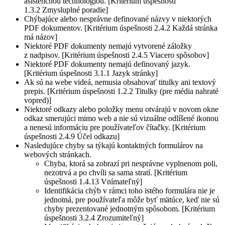
asistenčnou technológiou. [Kritérium úspešnosti
1.3.2 Zmysluplné poradie]
Chýbajúce alebo nesprávne definované názvy v niektorých
PDF dokumentov. [Kritérium úspešnosti 2.4.2 Každá stránka
má názov]
Niektoré PDF dokumenty nemajú vytvorené záložky
z nadpisov. [Kritérium úspešnosti 2.4.5 Viacero spôsobov]
Niektoré PDF dokumenty nemajú definovaný jazyk.
[Kritérium úspešnosti 3.1.1 Jazyk stránky]
Ak sú na webe videá, nemusia obsahovať titulky ani textový
prepis. [Kritérium úspešnosti 1.2.2 Titulky (pre média nahraté
vopred)]
Niektoré odkazy alebo položky menu otvárajú v novom okne
odkaz smerujúci mimo web a nie sú vizuálne odlíšené ikonou
a nenesú informáciu pre používateľov čítačky. [Kritérium
úspešnosti 2.4.9 Účel odkazu]
Nasledujúce chyby sa týkajú kontaktných formulárov na
webových stránkach.
Chyba, ktorá sa zobrazí pri nesprávne vyplnenom poli,
nezotrvá a po chvíli sa sama stratí. [Kritérium
úspešnosti 1.4.13 Vnímateľný]
Identifikácia chýb v rámci toho istého formulára nie je
jednotná, pre používateľa môže byť mätúce, keď nie sú
chyby prezentované jednotným spôsobom. [Kritérium
úspešnosti 3.2.4 Zrozumiteľný]