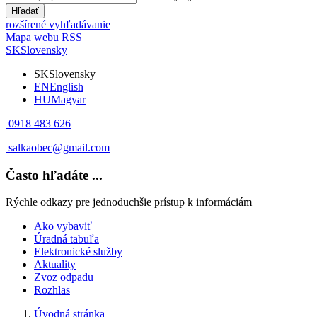
Hľadať
rozšírené vyhľadávanie
Mapa webu
RSS
SK
Slovensky
SK
Slovensky
EN
English
HU
Magyar
0918 483 626
salkaobec@gmail.com
Často hľadáte ...
Rýchle odkazy pre jednoduchšie prístup k informáciám
Ako vybaviť
Úradná tabuľa
Elektronické služby
Aktuality
Zvoz odpadu
Rozhlas
Úvodná stránka