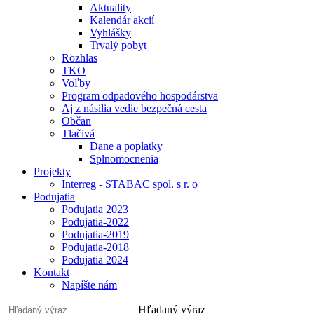
Aktuality
Kalendár akcií
Vyhlášky
Trvalý pobyt
Rozhlas
TKO
Voľby
Program odpadového hospodárstva
Aj z násilia vedie bezpečná cesta
Občan
Tlačivá
Dane a poplatky
Splnomocnenia
Projekty
Interreg - STABAC spol. s r. o
Podujatia
Podujatia 2023
Podujatia-2022
Podujatia-2019
Podujatia-2018
Podujatia 2024
Kontakt
Napíšte nám
Hľadaný výraz