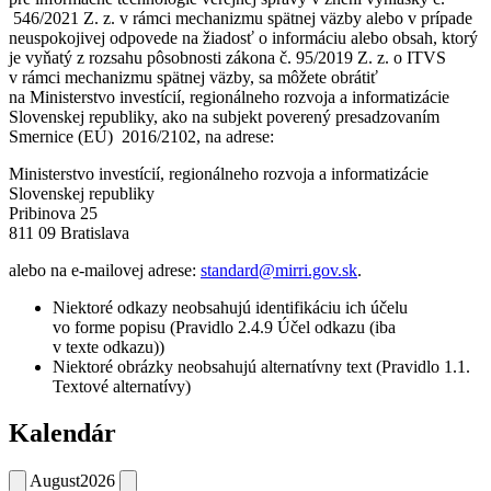
546/2021 Z. z. v rámci mechanizmu spätnej väzby alebo v prípade
neuspokojivej odpovede na žiadosť o informáciu alebo obsah, ktorý
je vyňatý z rozsahu pôsobnosti zákona č. 95/2019 Z. z. o ITVS
v rámci mechanizmu spätnej väzby, sa môžete obrátiť
na Ministerstvo investícií, regionálneho rozvoja a informatizácie
Slovenskej republiky, ako na subjekt poverený presadzovaním
Smernice (EÚ) 2016/2102, na adrese:
Ministerstvo investícií, regionálneho rozvoja a informatizácie
Slovenskej republiky
Pribinova 25
811 09 Bratislava
alebo na e-mailovej adrese:
standard@mirri.gov.sk
.
Niektoré odkazy neobsahujú identifikáciu ich účelu
vo forme popisu (Pravidlo 2.4.9 Účel odkazu (iba
v texte odkazu))
Niektoré obrázky neobsahujú alternatívny text (Pravidlo 1.1.
Textové alternatívy)
Kalendár
August
2026