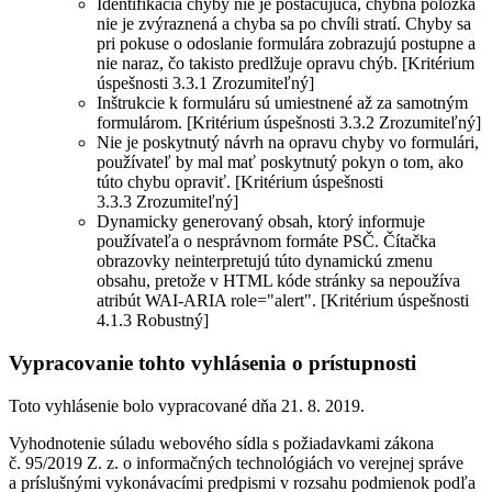
Identifikácia chyby nie je postačujúca, chybná položka
nie je zvýraznená a chyba sa po chvíli stratí. Chyby sa
pri pokuse o odoslanie formulára zobrazujú postupne a
nie naraz, čo takisto predlžuje opravu chýb. [Kritérium
úspešnosti 3.3.1 Zrozumiteľný]
Inštrukcie k formuláru sú umiestnené až za samotným
formulárom. [Kritérium úspešnosti 3.3.2 Zrozumiteľný]
Nie je poskytnutý návrh na opravu chyby vo formulári,
používateľ by mal mať poskytnutý pokyn o tom, ako
túto chybu opraviť. [Kritérium úspešnosti
3.3.3 Zrozumiteľný]
Dynamicky generovaný obsah, ktorý informuje
používateľa o nesprávnom formáte PSČ. Čítačka
obrazovky neinterpretujú túto dynamickú zmenu
obsahu, pretože v HTML kóde stránky sa nepoužíva
atribút WAI-ARIA role="alert". [Kritérium úspešnosti
4.1.3 Robustný]
Vypracovanie tohto vyhlásenia o prístupnosti
Toto vyhlásenie bolo vypracované dňa 21. 8. 2019.
Vyhodnotenie súladu webového sídla s požiadavkami zákona
č. 95/2019 Z. z. o informačných technológiách vo verejnej správe
a príslušnými vykonávacími predpismi v rozsahu podmienok podľa