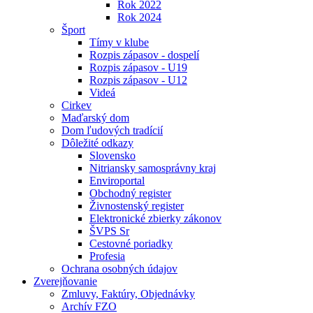
Rok 2022
Rok 2024
Šport
Tímy v klube
Rozpis zápasov - dospelí
Rozpis zápasov - U19
Rozpis zápasov - U12
Videá
Cirkev
Maďarský dom
Dom ľudových tradícií
Dôležité odkazy
Slovensko
Nitriansky samosprávny kraj
Enviroportal
Obchodný register
Živnostenský register
Elektronické zbierky zákonov
ŠVPS Sr
Cestovné poriadky
Profesia
Ochrana osobných údajov
Zverejňovanie
Zmluvy, Faktúry, Objednávky
Archív FZO