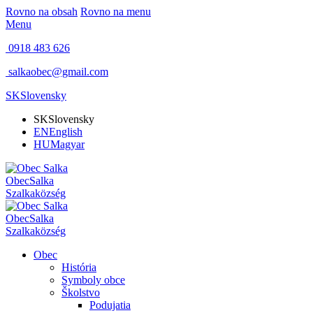
Rovno na obsah
Rovno na menu
Menu
0918 483 626
salkaobec@gmail.com
SK
Slovensky
SK
Slovensky
EN
English
HU
Magyar
Obec
Salka
Szalka
község
Obec
Salka
Szalka
község
Obec
História
Symboly obce
Školstvo
Podujatia