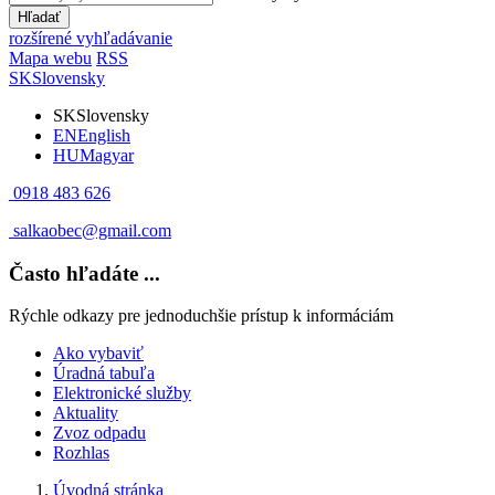
Hľadať
rozšírené vyhľadávanie
Mapa webu
RSS
SK
Slovensky
SK
Slovensky
EN
English
HU
Magyar
0918 483 626
salkaobec@gmail.com
Často hľadáte ...
Rýchle odkazy pre jednoduchšie prístup k informáciám
Ako vybaviť
Úradná tabuľa
Elektronické služby
Aktuality
Zvoz odpadu
Rozhlas
Úvodná stránka