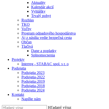
Aktuality
Kalendár akcií
Vyhlášky
Trvalý pobyt
Rozhlas
TKO
Voľby
Program odpadového hospodárstva
Aj z násilia vedie bezpečná cesta
Občan
Tlačivá
Dane a poplatky
Splnomocnenia
Projekty
Interreg - STABAC spol. s r. o
Podujatia
Podujatia 2023
Podujatia-2022
Podujatia-2019
Podujatia-2018
Podujatia 2024
Kontakt
Napíšte nám
Hľadaný výraz