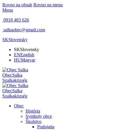
Rovno na obsah
Rovno na menu
Menu
0918 483 626
salkaobec@gmail.com
SK
Slovensky
SK
Slovensky
EN
English
HU
Magyar
Obec
Salka
Szalka
község
Obec
Salka
Szalka
község
Obec
História
Symboly obce
Školstvo
Podujatia