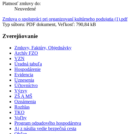
Platnosť zmluvy do:
Neuvedené
Zmluva o spolupráci pri organizovaní kultúrneho podujatia (1).pdf
Typ súboru: PDF dokument, Veľkosť: 790,84 kB
Zverejňovanie
Zmluvy, Faktúry, Objednávky
Archív FZO
VZN
Úradná tabuľa
Hospodárenie
Evidencia
Uznesenia
Účtovníctvo
Výzvy
ZŠ A MŠ
Oznámenia
Rozhlas
TKO
Voľby
Program odpadového hospodárstva
Aj z násilia vedie bezpečná cesta
Občan