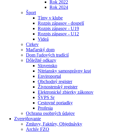
Rok 2022
Rok 2024
Šport
Tímy v klube
Rozpis zápasov - dospelí
Rozpis zápasov - U19
Rozpis zápasov - U12
Videá
Cirkev
Maďarský dom
Dom ľudových tradícií
Dôležité odkazy
Slovensko
Nitriansky samosprávny kraj
Enviroportal
Obchodný register
Živnostenský register
Elektronické zbierky zákonov
ŠVPS Sr
Cestovné poriadky
Profesia
Ochrana osobných údajov
Zverejňovanie
Zmluvy, Faktúry, Objednávky
Archív FZO