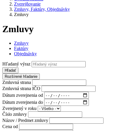
Zverejňovanie
Zmluvy, Faktúry, Objednávky
Zmluvy
Zmluvy
Zmluvy
Faktúry
Objednávky
Hľadaný výraz
Hľadať
Rozšírené hľadanie
Zmluvná strana
Zmluvná strana IČO
Dátum zverejnenia od
Dátum zverejnenia do
Zverejnený v roku
Číslo zmluvy
Názov / Predmet zmluvy
Cena od