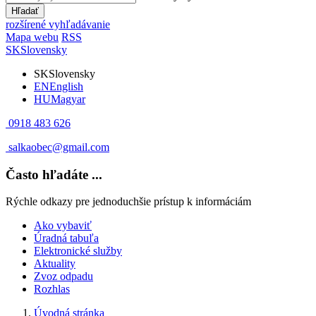
Hľadať
rozšírené vyhľadávanie
Mapa webu
RSS
SK
Slovensky
SK
Slovensky
EN
English
HU
Magyar
0918 483 626
salkaobec@gmail.com
Často hľadáte ...
Rýchle odkazy pre jednoduchšie prístup k informáciám
Ako vybaviť
Úradná tabuľa
Elektronické služby
Aktuality
Zvoz odpadu
Rozhlas
Úvodná stránka