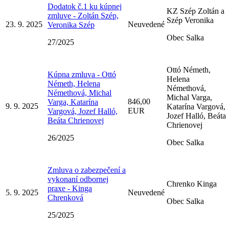
Dodatok č.1 ku kúpnej
KZ Szép Zoltán a
zmluve - Zoltán Szép,
Szép Veronika
23. 9. 2025
Neuvedené
Veronika Szép
Obec Salka
27/2025
Ottó Németh,
Kúpna zmluva - Ottó
Helena
Németh, Helena
Némethová,
Némethová, Michal
Michal Varga,
846,00
Varga, Katarína
9. 9. 2025
Katarína Vargová,
EUR
Vargová, Jozef Halló,
Jozef Halló, Beáta
Beáta Chrienovej
Chrienovej
26/2025
Obec Salka
Zmluva o zabezpečení a
vykonaní odbornej
Chrenko Kinga
praxe - Kinga
5. 9. 2025
Neuvedené
Chrenková
Obec Salka
25/2025