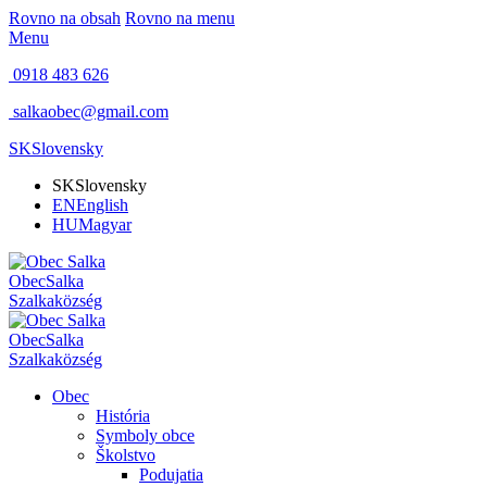
Rovno na obsah
Rovno na menu
Menu
0918 483 626
salkaobec@gmail.com
SK
Slovensky
SK
Slovensky
EN
English
HU
Magyar
Obec
Salka
Szalka
község
Obec
Salka
Szalka
község
Obec
História
Symboly obce
Školstvo
Podujatia