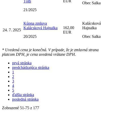
EUR
Tóth
Obec Salka
21/2025
Kúpna zmluva
Kalácsková
162,00
Kalácsková Hajnalka
Hajnalka
24. 7. 2025
EUR
20/2025
Obec Salka
* Uvedená cena je konečná. V prípade, že je zmluvná strana
platcom DPH, je cena uvedená vrátane DPH.
prvá stránka
predchádzajúca stránka
1
2
3
4
5
ďalšia stránka
posledná stránka
Zobrazené
51
-
75
z 177