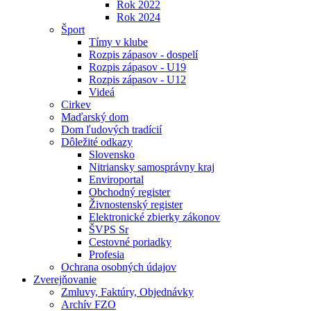
Rok 2022
Rok 2024
Šport
Tímy v klube
Rozpis zápasov - dospelí
Rozpis zápasov - U19
Rozpis zápasov - U12
Videá
Cirkev
Maďarský dom
Dom ľudových tradícií
Dôležité odkazy
Slovensko
Nitriansky samosprávny kraj
Enviroportal
Obchodný register
Živnostenský register
Elektronické zbierky zákonov
ŠVPS Sr
Cestovné poriadky
Profesia
Ochrana osobných údajov
Zverejňovanie
Zmluvy, Faktúry, Objednávky
Archív FZO