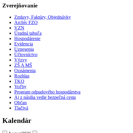
Zverejňovanie
Zmluvy, Faktúry, Objednávky
Archív FZO
VZN
Úradná tabuľa
Hospodárenie
Evidencia
Uznesenia
Účtovníctvo
Výzvy
ZŠ A MŠ
Oznámenia
Rozhlas
TKO
Voľby
Program odpadového hospodárstva
Aj z násilia vedie bezpečná cesta
Občan
Tlačivá
Kalendár