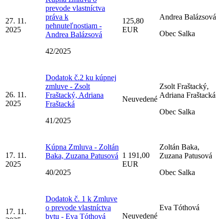
prevode vlastníctva
práva k
Andrea Balázsová
27. 11.
125,80
nehnuteľnostiam -
2025
EUR
Obec Salka
Andrea Balázsová
42/2025
Dodatok č.2 ku kúpnej
zmluve - Zsolt
Zsolt Fraštacký,
26. 11.
Fraštacký, Adriana
Adriana Fraštacká
Neuvedené
2025
Fraštacká
Obec Salka
41/2025
Kúpna Zmluva - Zoltán
Zoltán Baka,
17. 11.
1 191,00
Baka, Zuzana Patusová
Zuzana Patusová
2025
EUR
40/2025
Obec Salka
Dodatok č. 1 k Zmluve
o prevode vlastníctva
Eva Tóthová
17. 11.
Neuvedené
bytu - Eva Tóthová