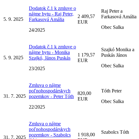
Dodatok č.1 k zmluve o
Raj Peter a
nájme bytu - Raj Peter,
2 409,57
Farkasová Amália
5. 9. 2025
Farkasová Amália
EUR
Obec Salka
24/2025
Dodatok č.1 k zmluve o
Szajkó Monika a
nájme bytu - Monika
1 179,57
Puskás János
5. 9. 2025
Szajkó, János Puskás
EUR
Obec Salka
23/2025
Zmluva o nájme
poľnohospodárskych
Tóth Peter
820,00
31. 7. 2025
pozemkov - Peter Tóth
EUR
Obec Salka
22/2025
Zmluva o nájme
poľnohospodárskych
Szabolcs Tóth
1 918,00
pozemkov - Szabolcs
31. 7. 2025