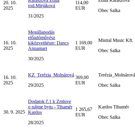
Kárászová Edita
Edita Kárászová
20. 10.
114,00
rod.Mirjáková
2025
EUR
Obec Salka
31/2025
Megállapodás
előadóművész
Mistral Music Kft.
16. 10.
1 169,00
kiközvetítésre: Dancs
2025
EUR
Annamari
Obec Salka
30/2025
KZ_Terézia_Molnárová
Terézia_Molnárov
16. 10.
369,00
2025
EUR
29/2025
Obec Salka
Dodatok č.1 k Zmluve
o nájme bytu - Tihamér
Kardos Tihamér
1 265,67
30. 9. 2025
Kardos
EUR
Obec Salka
28/2025