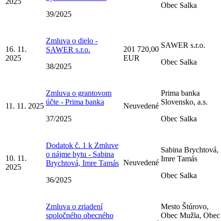
2025
Obec Salka
39/2025
Zmluva o dielo -
SAWER s.r.o.
16. 11.
201 720,00
SAWER s.r.o.
2025
EUR
Obec Salka
38/2025
Zmluva o grantovom
Prima banka
účte - Prima banka
Slovensko, a.s.
11. 11. 2025
Neuvedené
37/2025
Obec Salka
Dodatok č. 1 k Zmluve
Sabina Brychtová,
o nájme bytu - Sabina
10. 11.
Imre Tamás
Neuvedené
Brychtová, Imre Tamás
2025
Obec Salka
36/2025
Zmluva o zriadení
Mesto Štúrovo,
spoločného obecného
Obec Mužla, Obec