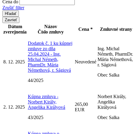
Cena do
Zrušiť filter
Zavrieť
Dátum
Názov
Cena *
Zmluvné strany
zverejnenia
Číslo zmluvy
Dodatok č. 1 ku kúpnej
zmluve zo dňa
Ing. Michal
25.04.2024 - Ing.
Németh, PharmDr.
Michal Németh,
Mária Némethová,
8. 12. 2025
Neuvedené
PharmDr. Mária
r. Ságiová
Némethová, r. Ságiová
Obec Salka
44/2025
Kúpna zmluva -
Norbert Király,
Norbert Király,
Angelika
265,00
2. 12. 2025
Angelika Királyová
Királyová
EUR
43/2025
Obec Salka
Kúpna zmluva o