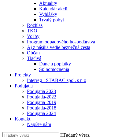
Aktuality
Kalendár akcií
Vyhlášky
Trvalý pobyt
Rozhlas
TKO
Voľby
Program odpadového hospodárstva
Aj z násilia vedie bezpečná cesta
Občan
Tlačivá
Dane a poplatky
Splnomocnenia
Projekty
Interreg - STABAC spol. s r. o
Podujatia
Podujatia 2023
Podujatia-2022
Podujatia-2019
Podujatia-2018
Podujatia 2024
Kontakt
Napíšte nám
Hľadaný výraz